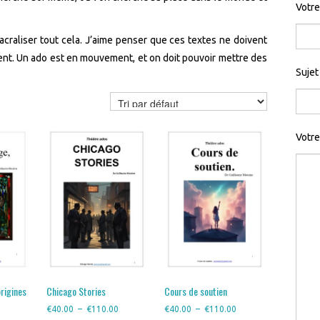
Votre
acraliser tout cela. J’aime penser que ces textes ne doivent
sent. Un ado est en mouvement, et on doit pouvoir mettre des
Sujet
Votr
origines
Chicago Stories
Cours de soutien
Plage
Plage
Plage
0
€
40.00
–
€
110.00
€
40.00
–
€
110.00