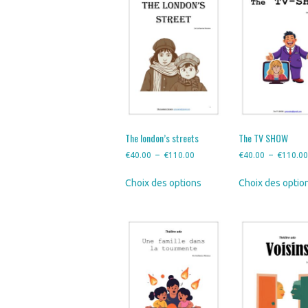
Les
options
peuvent
être
choisies
sur
la
page
du
produit
The london’s streets
The TV SHOW
Plage
€
40.00
–
€
110.00
€
40.00
–
€
110.0
de
Ce
Choix des options
Choix des optio
prix :
produit
€40.00
a
à
plusieurs
€110.00
variations.
Les
options
peuvent
être
choisies