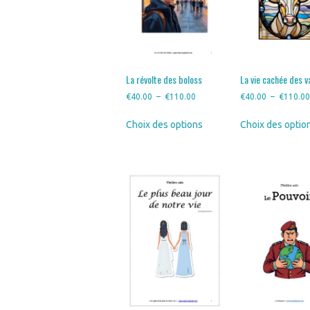
choisies
sur
la
page
du
produit
La révolte des boloss
La vie cachée des 
Plage
€
40.00
–
€
110.00
€
40.00
–
€
110.0
de
Ce
Choix des options
Choix des optio
prix :
produit
€40.00
a
à
plusieurs
€110.00
variations.
Les
options
peuvent
être
choisies
sur
la
page
du
produit