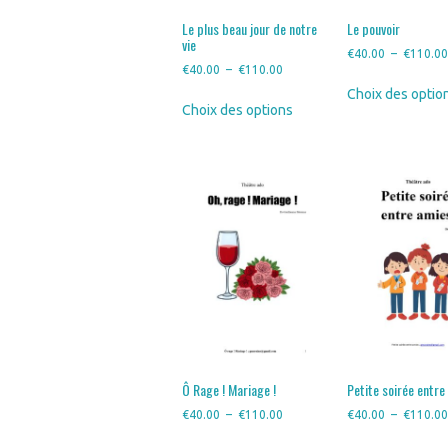
Le plus beau jour de notre
Le pouvoir
vie
€
40.00
–
€
110.0
Plage
€
40.00
–
€
110.00
de
Choix des optio
Ce
Choix des options
prix :
produit
€40.00
a
à
plusieurs
€110.00
variations.
Les
options
peuvent
être
choisies
sur
la
page
du
produit
Ô Rage ! Mariage !
Petite soirée entre
Plage
€
40.00
–
€
110.00
€
40.00
–
€
110.0
de
Ce