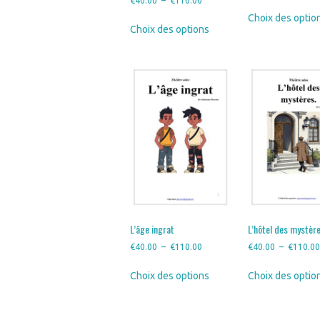
€
40.00
–
€
110.00
de
Choix des optio
Ce
Choix des options
prix :
produit
€40.00
a
à
plusieurs
€110.00
variations.
Les
options
peuvent
être
choisies
sur
la
page
du
produit
L’âge ingrat
L’hôtel des mystèr
Plage
€
40.00
–
€
110.00
€
40.00
–
€
110.0
de
Ce
Choix des options
Choix des optio
prix :
produit
€40.00
a
à
plusieurs
€110.00