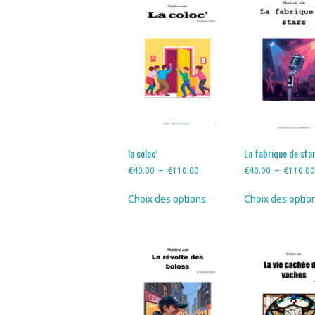
variations.
Les
options
peuvent
être
choisies
sur
la
page
du
produit
la coloc’
La fabrique de sta
Plage
€
40.00
–
€
110.00
€
40.00
–
€
110.0
de
Ce
Choix des options
Choix des optio
prix :
produit
€40.00
a
à
plusieurs
€110.00
variations.
Les
options
peuvent
être