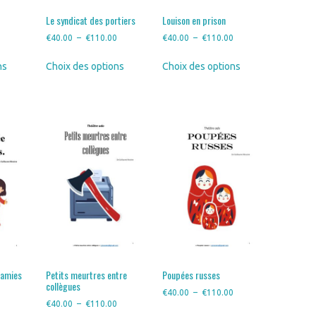
produit
Le syndicat des portiers
Louison en prison
Plage
Plage
Plage
0
€
40.00
–
€
110.00
€
40.00
–
€
110.00
de
de
de
Ce
Ce
Ce
ns
Choix des options
Choix des options
prix :
prix :
prix :
produit
produit
produit
€40.00
€40.00
€40.00
a
a
a
à
à
à
plusieurs
plusieurs
plusieurs
€110.00
€110.00
€110.00
variations.
variations.
variations.
Les
Les
Les
options
options
options
peuvent
peuvent
peuvent
être
être
être
choisies
choisies
choisies
sur
sur
sur
la
la
la
page
page
page
du
du
du
produit
produit
produit
 amies
Petits meurtres entre
Poupées russes
collègues
Plage
Plage
0
€
40.00
–
€
110.00
Plage
€
40.00
–
€
110.00
de
de
Ce
Ce