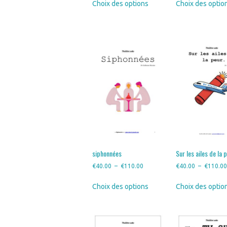
Choix des options
Choix des optio
prix :
produit
€40.00
a
à
plusieurs
€110.00
variations.
Les
options
peuvent
être
choisies
sur
la
page
du
produit
siphonnées
Sur les ailes de la 
Plage
€
40.00
–
€
110.00
€
40.00
–
€
110.0
de
Ce
Choix des options
Choix des optio
prix :
produit
€40.00
a
à
plusieurs
€110.00
variations.