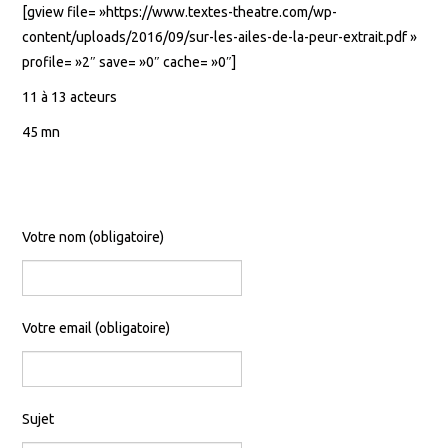
[gview file= »https://www.textes-theatre.com/wp-
DROITS D’AUTEUR, DES
content/uploads/2016/09/sur-les-ailes-de-la-peur-extrait.pdf »
profile= »2″ save= »0″ cache= »0″]
QUESTIONS ?
11 à 13 acteurs
45 mn
Votre nom (obligatoire)
Votre email (obligatoire)
Sujet