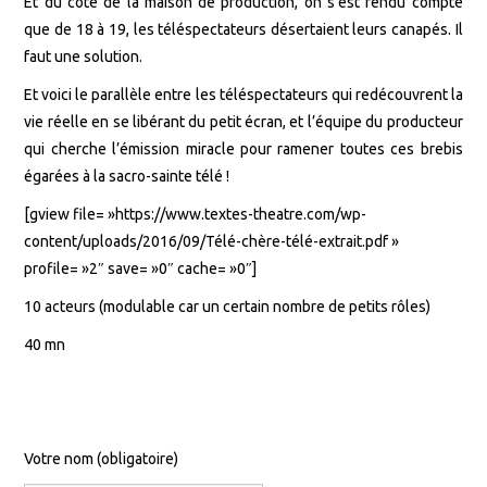
Et du côté de la maison de production, on s’est rendu compte
que de 18 à 19, les téléspectateurs désertaient leurs canapés. Il
DROITS D’AUTEUR, DES
faut une solution.
QUESTIONS ?
Et voici le parallèle entre les téléspectateurs qui redécouvrent la
vie réelle en se libérant du petit écran, et l’équipe du producteur
qui cherche l’émission miracle pour ramener toutes ces brebis
égarées à la sacro-sainte télé !
[gview file= »https://www.textes-theatre.com/wp-
content/uploads/2016/09/Télé-chère-télé-extrait.pdf »
profile= »2″ save= »0″ cache= »0″]
10 acteurs (modulable car un certain nombre de petits rôles)
40 mn
Votre nom (obligatoire)