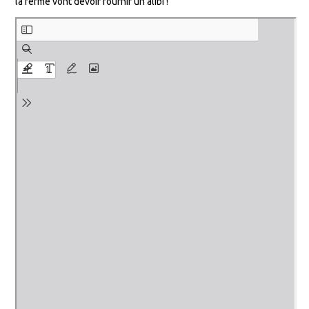
la ferme vont devoir fournir un alibi !
DROITS D’AUTEUR, DES
QUESTIONS ?