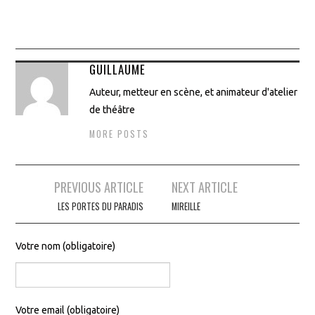
à
à
plusieurs
plusieurs
€110.00
€110.00
variations.
variations.
Les
Les
options
options
GUILLAUME
peuvent
peuvent
être
être
Auteur, metteur en scène, et animateur d'atelier
choisies
choisies
de théâtre
sur
sur
la
la
MORE POSTS
page
page
du
du
produit
produit
Navigation
PREVIOUS ARTICLE
NEXT ARTICLE
des
LES PORTES DU PARADIS
MIREILLE
articles
Votre nom (obligatoire)
Votre email (obligatoire)