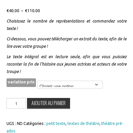
Plage
€
40.00
–
€
110.00
de
Choisissez le nombre de représentations et commandez votre
prix :
texte !
€40.00
Ci-dessous, vous pouvez télécharger un extrait du texte, afin de le
à
lire avec votre groupe !
€110.00
Le texte intégral est en lecture seule, afin que vous puissiez
raconter la fin de l’histoire aux jeunes actrices et acteurs de votre
troupe !
variation prix
quantité
AJOUTER AU PANIER
de
L’oubli
UGS :
ND
Catégories :
petit texte
,
textes de théâtre
,
théâtre pré-
ados