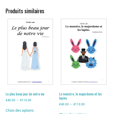
Produits similaires
Le plus beau jour de notre vie
Le monstre, le majordome et les
lapins
Plage
€
40.00
–
€
110.00
Plage
€
40.00
–
€
110.00
de
Ce
de
Choix des options
prix :
Ce
produit