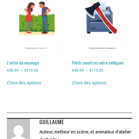
choisies
choisies
sur
sur
la
la
page
page
du
du
produit
produit
L’enfer du voisinage
Petits meurtres entre collègues
Plage
Plage
€
40.00
–
€
110.00
€
40.00
–
€
110.00
de
de
Ce
Ce
Choix des options
Choix des options
prix :
prix :
produit
produit
€40.00
€40.00
a
a
à
à
plusieurs
plusieurs
€110.00
€110.00
variations.
variations.
Les
Les
options
options
GUILLAUME
peuvent
peuvent
être
être
Auteur, metteur en scène, et animateur d'atelier
choisies
choisies