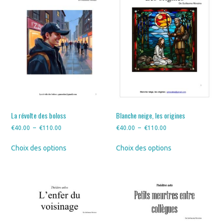
La révolte des boloss
Blanche neige, les origines
Plage
Plage
€
40.00
–
€
110.00
€
40.00
–
€
110.00
de
de
Ce
Ce
Choix des options
Choix des options
prix :
prix :
produit
produit
€40.00
€40.00
a
a
à
à
plusieurs
plusieurs
€110.00
€110.00
variations.
variations.
Les
Les
options
options
peuvent
peuvent
être
être