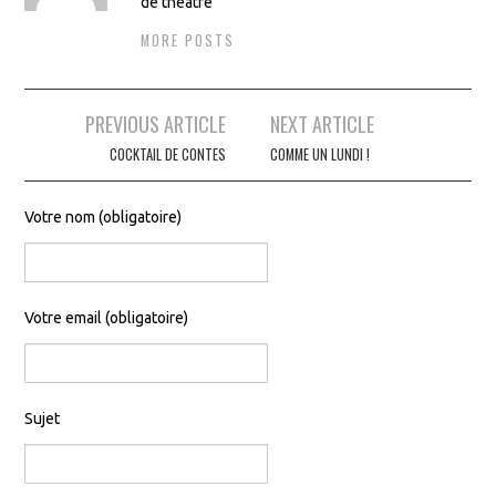
de théâtre
sur
sur
la
la
MORE POSTS
page
page
du
du
produit
produit
Navigation
PREVIOUS ARTICLE
NEXT ARTICLE
des
COCKTAIL DE CONTES
COMME UN LUNDI !
articles
Votre nom (obligatoire)
Votre email (obligatoire)
Sujet